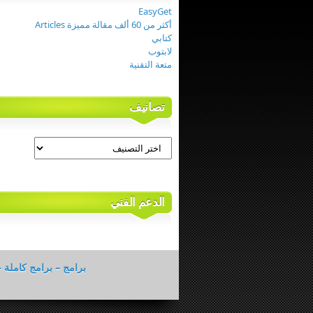
EasyGet
أكثر من 60 ألف مقالة مميزة Articles
كتابي
لابتوب
متعة التقنية
تصانيف
تصانيف
الدعم الفني
برامج – برامج كاملة –