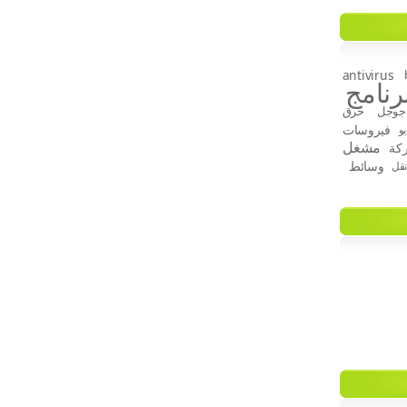
antivirus
رنامج
جوجل
حرق
فيروسات
و
مشغل
كة
وسائط
قل