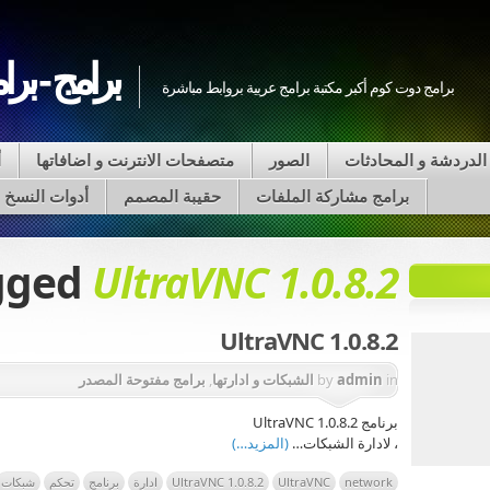
برامج - برا
برامج دوت كوم أكبر مكتبة برامج عربية بروابط مباشرة
الدردشة و المحادثات
الصور
متصفحات الانترنت و اضافاتها
أ
برامج مشاركة الملفات
حقيبة المصمم
أدوات النسخ على VD
agged
UltraVNC 1.0.8.2
UltraVNC 1.0.8.2
in
admin
by
الشبكات و ادارتها
,
برامج مفتوحة المصدر
برنامج UltraVNC 1.0.8.2
، لادارة الشبكات…
(المزيد…)
network
UltraVNC
UltraVNC 1.0.8.2
ادارة
برنامج
تحكم
شبكات