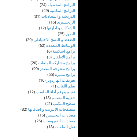
البرامج المحمولة
(24)
البرامج المكتبية
(29)
الدردشة و المحادثات
(31)
الريجسترى
(16)
الشبكات و ادارتها
(12)
الصور
(25)
الضغط و النسخ الاحتياطى
(20)
الوسائط المتعددة
(62)
برامج اسلامية
(6)
برامج الأطفال
(3)
برامج مشاركة الملفات
(20)
برامج مفتوحة المصدر
(90)
برامج مميزة
(55)
تعريفات الهاردوير
(16)
تعلم اللغات
(1)
تقييم و رفع أداء الحاسب
(12)
حقيبة المصمم
(18)
سطح المكتب
(21)
متصفحات الانترنت و اضافاتها
(32)
مضادات التجسس
(16)
مضادات الفيروسات
(26)
نقل الملفات
(18)