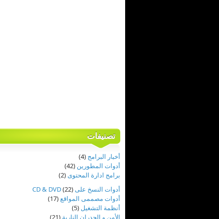
تصنيفات
أخبار البرامج
(4)
أدوات المطورين
(42)
برامج ادارة المحتوى
(2)
أدوات النسخ على CD & DVD
(22)
أدوات مصممى المواقع
(17)
أنظمة التشغيل
(5)
الأمن و الجدران النارية
(21)