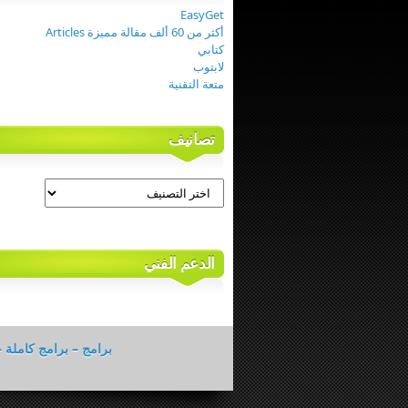
EasyGet
أكثر من 60 ألف مقالة مميزة Articles
كتابي
لابتوب
متعة التقنية
تصانيف
تصانيف
الدعم الفني
برامج – برامج كاملة –