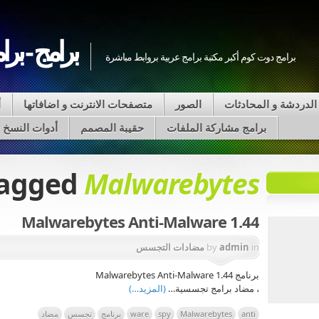
برامج - برا
برامج دوت كوم أكبر مكتبة برامج عربية بروابط مباشرة
الدردشة و المحادثات
الصور
متصفحات الانترنت و اضافاتها
أ
برامج مشاركة الملفات
حقيبة المصمم
أدوات النسخ على VD
tagged
Malwarebytes
Malwarebytes Anti-Malware 1.44
in
admin
by
مضادات التجسس
برنامج Malwarebytes Anti-Malware 1.44
، مضاد برامج تجسسية…
(المزيد…)
anti
Malwarebytes
spy
ware
برنامج
تجسس
مضاد