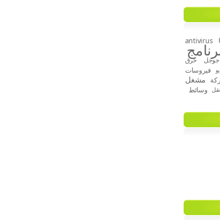
antivirus
رنامج
جوجل
حرق
فيروسات
و
مشغل
كة
وسائط
قل