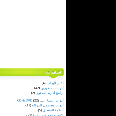
تصنيفات
أخبار البرامج
(4)
أدوات المطورين
(42)
برامج ادارة المحتوى
(2)
أدوات النسخ على CD & DVD
(22)
أدوات مصممى المواقع
(17)
أنظمة التشغيل
(5)
الأمن و الجدران النارية
(21)