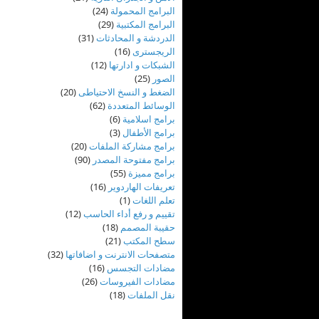
البرامج المحمولة
(24)
البرامج المكتبية
(29)
الدردشة و المحادثات
(31)
الريجسترى
(16)
الشبكات و ادارتها
(12)
الصور
(25)
الضغط و النسخ الاحتياطى
(20)
الوسائط المتعددة
(62)
برامج اسلامية
(6)
برامج الأطفال
(3)
برامج مشاركة الملفات
(20)
برامج مفتوحة المصدر
(90)
برامج مميزة
(55)
تعريفات الهاردوير
(16)
تعلم اللغات
(1)
تقييم و رفع أداء الحاسب
(12)
حقيبة المصمم
(18)
سطح المكتب
(21)
متصفحات الانترنت و اضافاتها
(32)
مضادات التجسس
(16)
مضادات الفيروسات
(26)
نقل الملفات
(18)