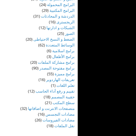
البرامج المحمولة
(24)
البرامج المكتبية
(29)
الدردشة و المحادثات
(31)
الريجسترى
(16)
الشبكات و ادارتها
(12)
الصور
(25)
الضغط و النسخ الاحتياطى
(20)
الوسائط المتعددة
(62)
برامج اسلامية
(6)
برامج الأطفال
(3)
برامج مشاركة الملفات
(20)
برامج مفتوحة المصدر
(90)
برامج مميزة
(55)
تعريفات الهاردوير
(16)
تعلم اللغات
(1)
تقييم و رفع أداء الحاسب
(12)
حقيبة المصمم
(18)
سطح المكتب
(21)
متصفحات الانترنت و اضافاتها
(32)
مضادات التجسس
(16)
مضادات الفيروسات
(26)
نقل الملفات
(18)