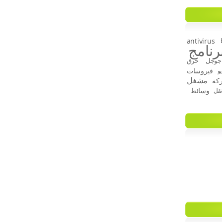
antivirus
رنامج
جوجل
حرق
فيروسات
و
مشغل
كة
وسائط
قل