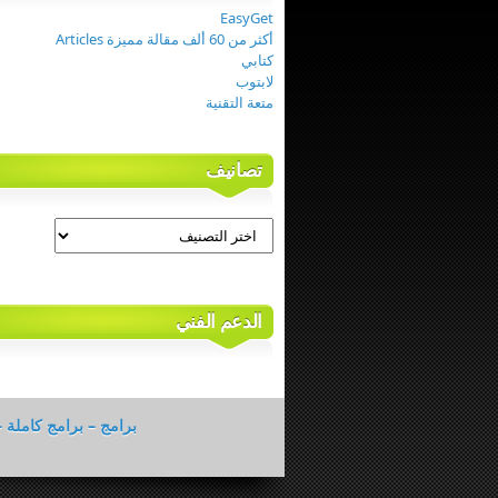
EasyGet
أكثر من 60 ألف مقالة مميزة Articles
كتابي
لابتوب
متعة التقنية
تصانيف
تصانيف
الدعم الفني
برامج – برامج كاملة –