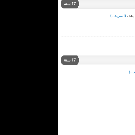
17 سنة
(المزيد…)
17 سنة
د…)