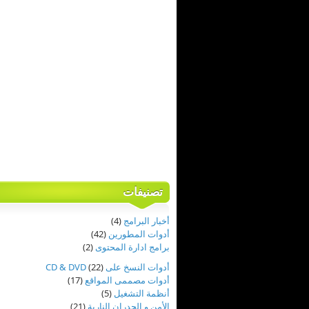
تصنيفات
أخبار البرامج
(4)
أدوات المطورين
(42)
برامج ادارة المحتوى
(2)
أدوات النسخ على CD & DVD
(22)
أدوات مصممى المواقع
(17)
أنظمة التشغيل
(5)
الأمن و الجدران النارية
(21)