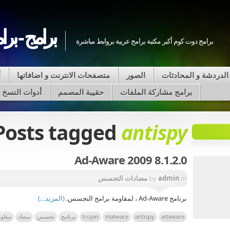
برامج - برا
برامج دوت كوم أكبر مكتبة برامج عربية بروابط مباشرة
الدردشة و المحادثات
الصور
متصفحات الانترنت و اضافاتها
أ
برامج مشاركة الملفات
حقيبة المصمم
أدوات النسخ على VD
Posts tagged
antispy
Ad-Aware 2009 8.1.2.0
in
admin
by
مضادات التجسس
برنامج Ad-Aware ، لمقاومة برامج التجسس.
(المزيد…)
adaware
antispy
malware
trojan
برنامج
تجسس
مضاد
مقاوم