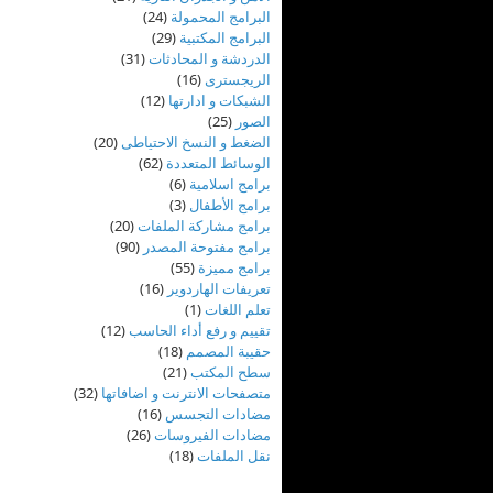
البرامج المحمولة
(24)
البرامج المكتبية
(29)
الدردشة و المحادثات
(31)
الريجسترى
(16)
الشبكات و ادارتها
(12)
الصور
(25)
الضغط و النسخ الاحتياطى
(20)
الوسائط المتعددة
(62)
برامج اسلامية
(6)
برامج الأطفال
(3)
برامج مشاركة الملفات
(20)
برامج مفتوحة المصدر
(90)
برامج مميزة
(55)
تعريفات الهاردوير
(16)
تعلم اللغات
(1)
تقييم و رفع أداء الحاسب
(12)
حقيبة المصمم
(18)
سطح المكتب
(21)
متصفحات الانترنت و اضافاتها
(32)
مضادات التجسس
(16)
مضادات الفيروسات
(26)
نقل الملفات
(18)