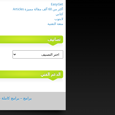
EasyGet
أكثر من 60 ألف مقالة مميزة Articles
كتابي
لابتوب
متعة التقنية
تصانيف
تصانيف
الدعم الفني
برامج – برامج كاملة –