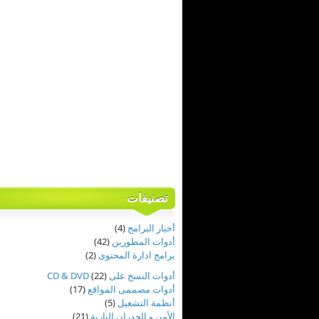
تصنيفات
أخبار البرامج
(4)
أدوات المطورين
(42)
برامج ادارة المحتوى
(2)
أدوات النسخ على CD & DVD
(22)
أدوات مصممى المواقع
(17)
أنظمة التشغيل
(5)
الأمن و الجدران النارية
(21)