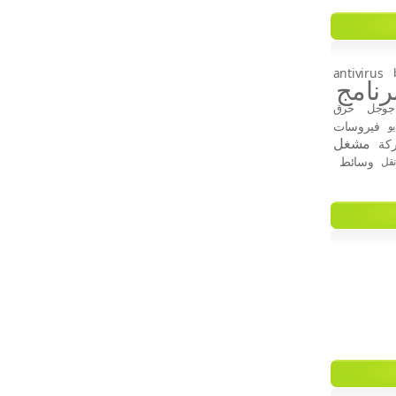
antivirus
رنامج
جوجل
حرق
فيروسات
و
مشغل
كة
وسائط
قل