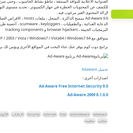
العدوانية الاعلانية للنوافذ المنبثقة ، تباطؤ نشاط الحاسوب ، وحتى سرق
للكشف عن المحتويات الخطرة في جهاز الكمبيوتر ، تحديد مستوى الته
لإزالة المحتوى الغير مرغوب فيه .
Ad-Aware 9.0 يمسح الذاكرة ، السجل ، ملفات Hosts ، الاقراص الصلبة والمنقولة لإزالة
الدعاية العدائية ، والطفيليات ، scumware ، keyloggers ، أحصنة طروادة ، dialers ،
البرمجيات الخبيثة ، browser hijackers و tracking components
متوافق مع Windows 2000 / XP / 2003 / Vista / Windows7 / Vista64 / Windows7 64.
برامج دوت كوم يوفر عنك عناء البحث في المواقع الأخرى ويؤمن لك برا
برنامج Ad-Aware
تحميل Adaware
اصدارات أخرى :
Ad-Aware Free Internet Security 9.0
A
d-Aware 2009 8.1.0.0
adaware
antimalware
free
internet
Security
الاعلانات
الاكواد
مجانى
مقاومة