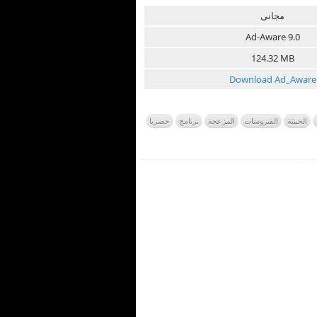
مجانى
Ad-Aware 9.0
124.32 MB
Download Ad_Aware
الخبيثة
الفيروسات
المزعجة
برنامج
حصريا