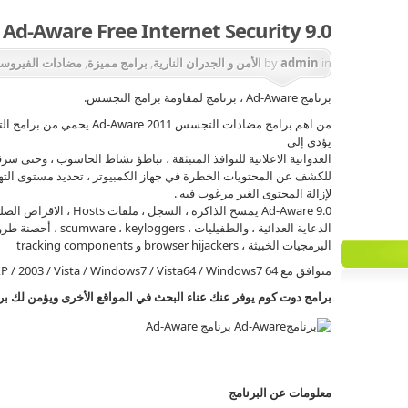
Ad-Aware Free Internet Security 9.0
in
admin
by
الأمن و الجدران النارية
,
برامج مميزة
,
مضادات الفيروس
برنامج Ad-Aware ، برنامج لمقاومة برامج التجسس.
من اهم برامج مضادات التجسس 11
يؤدي إلى
العدوانية الاعلانية للنوافذ المنبثقة ، تباطؤ نشاط الحاسوب ، وحتى سرق
للكشف عن المحتويات الخطرة في جهاز الكمبيوتر ، تحديد مستوى الته
لإزالة المحتوى الغير مرغوب فيه .
Ad-Aware 9.0 يمسح الذاكرة ، السجل ، ملفات Hosts ، الاقراص الصلبة والمنقولة لإزالة
الدعاية العدائية ، والطفيليات ، scumware ، keyloggers ، أحصنة طروادة ، dialers ،
البرمجيات الخبيثة ، browser hijackers و tracking components
متوافق مع Windows 2000 / XP / 2003 / Vista / Windows7 / Vista64 / Windows7 64.
برامج دوت كوم يوفر عنك عناء البحث في المواقع الأخرى ويؤمن لك برا
برنامج Ad-Aware
معلومات عن البرنامج