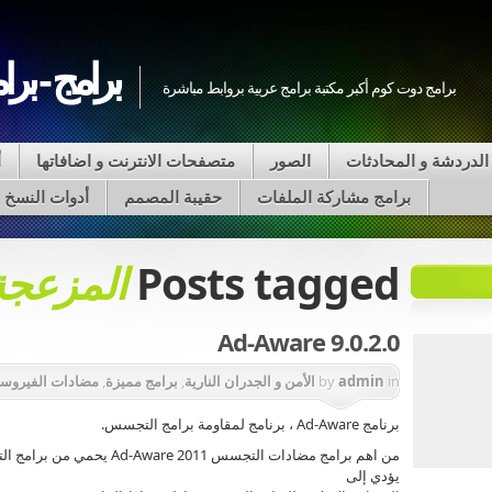
برامج - برا
برامج دوت كوم أكبر مكتبة برامج عربية بروابط مباشرة
الدردشة و المحادثات
الصور
متصفحات الانترنت و اضافاتها
أ
برامج مشاركة الملفات
حقيبة المصمم
أدوات النسخ على VD
Posts tagged
المزعجة
Ad-Aware 9.0.2.0
in
admin
by
الأمن و الجدران النارية
,
برامج مميزة
,
مضادات الفيروس
برنامج Ad-Aware ، برنامج لمقاومة برامج التجسس.
من اهم برامج مضادات التجسس 11
يؤدي إلى