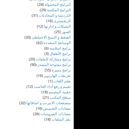
البرامج المحمولة
(24)
البرامج المكتبية
(29)
الدردشة و المحادثات
(31)
الريجسترى
(16)
الشبكات و ادارتها
(12)
الصور
(25)
الضغط و النسخ الاحتياطى
(20)
الوسائط المتعددة
(62)
برامج اسلامية
(6)
برامج الأطفال
(3)
برامج مشاركة الملفات
(20)
برامج مفتوحة المصدر
(90)
برامج مميزة
(55)
تعريفات الهاردوير
(16)
تعلم اللغات
(1)
تقييم و رفع أداء الحاسب
(12)
حقيبة المصمم
(18)
سطح المكتب
(21)
متصفحات الانترنت و اضافاتها
(32)
مضادات التجسس
(16)
مضادات الفيروسات
(26)
نقل الملفات
(18)