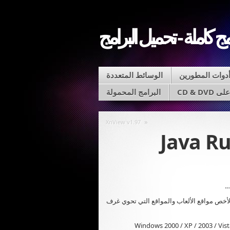
مج كاملة - تحميل البرامج
دوات المطورين
الوسائط المتعددة
CD & D
البرامج المحمولة
«
XnView v1.97
Java R
لأخص مواقع الألعاب والمواقع التي تحوي غرف
Windows 2000 / XP / 2003 / Vista / Windows7 / X /