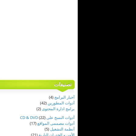
تصنيفات
أخبار البرامج
(4)
أدوات المطورين
(42)
برامج ادارة المحتوى
(2)
أدوات النسخ على CD & DVD
(22)
أدوات مصممى المواقع
(17)
أنظمة التشغيل
(5)
الأمن و الجدران النارية
(21)