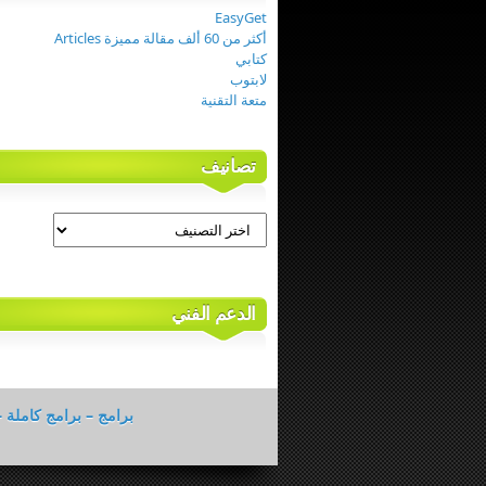
EasyGet
أكثر من 60 ألف مقالة مميزة Articles
كتابي
لابتوب
متعة التقنية
تصانيف
تصانيف
الدعم الفني
برامج – برامج كاملة –