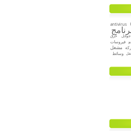
antivirus
رنامج
جوجل
حرق
فيروسات
و
مشغل
كة
وسائط
قل