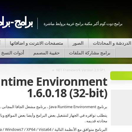
برامج - برا
برامج دوت كوم أكبر مكتبة برامج عربية بروابط مباشرة
الدردشة و المحادثات
الصور
متصفحات الانترنت و اضافاتها
أ
برامج مشاركة الملفات
حقيبة المصمم
أدوات النسخ على VD
»
.NET Framework Version 2.0 SP1
untime Environment
1.6.0.18 (32-bit)
برنامج Java Runtime Environment ، برنامج مشغل الجافا المجانى ….
يتطلب توافره في الجهاز لتشغيل بعض البرامج وأيضا بعض المواقع وبا
محادثه قديمه .
البرنامج متوافق مع الأنظمة التالية P64 / Vista64